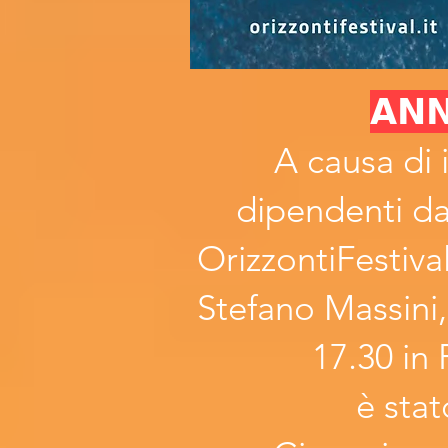
𝗔𝗡
A causa di
dipendenti da
OrizzontiFestiv
Stefano Massini,
17.30 in
è stat