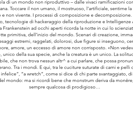
vola di un mondo non riproduttivo – dalle vivaci ramificazioni c
a. Toccare il non umano, il mostruoso, l’artificiale, sentirne la
nte e non vivente. I processi di composizione e decomposizione.
, tecnologie di hackeraggio della riproduzione e Intelligenze Art
a Frankenstein ad occhi aperti ricorda la notte in cui lo scienz
otte primitiva, dell’inizio del mondo. Scenari di creazione, im
esaggi estremi, raggelati, dolorosi, due figure si inseguono, ce
amore, amore, un eccesso di amore non corrisposto. «Non vedev
unico della sua specie, anche la creatura è un unico. La solitud
abile, che non trova nessun altr^ a cui parlare, che possa pronu
erano. Tra i mondi. E qui, tra le cuciture suturate di carni e pell
 infelice”, “a wretch”, come si dice di chi parte svantaggiato, 
 del mondo: ma si ricordi bene che monstrum deriva da monēre
sempre qualcosa di prodigioso…