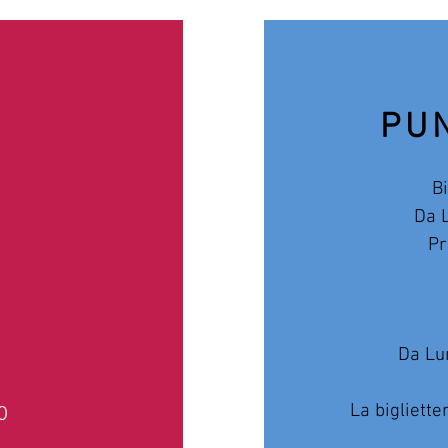
PUN
B
Da L
Pr
Da Lu
La bigliette
0