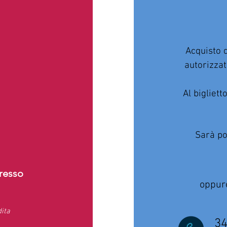
Acquisto d
autorizzat
Al bigliett
Sarà pos
gresso
oppur
dita
34