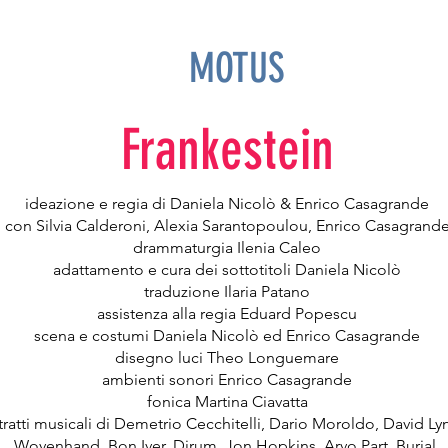
MOTUS
Frankestein
ideazione e regia di Daniela Nicolò & Enrico Casagrande
con Silvia Calderoni, Alexia Sarantopoulou, Enrico Casagrand
drammaturgia Ilenia Caleo
adattamento e cura dei sottotitoli Daniela Nicolò
traduzione Ilaria Patano
assistenza alla regia Eduard Popescu
scena e costumi Daniela Nicolò ed Enrico Casagrande
disegno luci Theo Longuemare
ambienti sonori Enrico Casagrande
fonica Martina Ciavatta
tratti musicali di Demetrio Cecchitelli, Dario Moroldo, David Ly
Wovenhand, Bon Iver, Djrum, Jon Hopkins, Arvo Part, Burial,