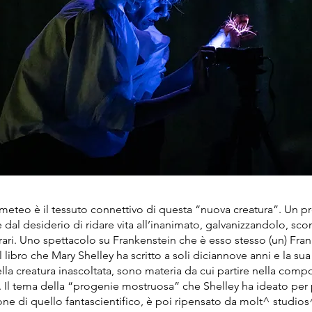
meteo è il tessuto connettivo di questa “nuova creatura”. Un
i e dal desiderio di ridare vita all’inanimato, galvanizzandol
erari. Uno spettacolo su Frankenstein che è esso stesso (un) Fra
l libro che Mary Shelley ha scritto a soli diciannove anni e la sua
ella creatura inascoltata, sono materia da cui partire nella comp
. Il tema della “progenie mostruosa” che Shelley ha ideato per
ne di quello fantascientifico, è poi ripensato da molt^ studio