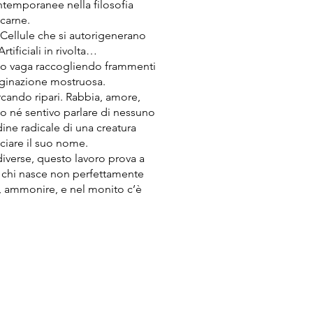
ontemporanee nella filosofia
 carne.
 Cellule che si autorigenerano
ificiali in rivolta…
iato vaga raccogliendo frammenti
maginazione mostruosa.
rcando ripari. Rabbia, amore,
o né sentivo parlare di nessuno
ine radicale di una creatura
nciare il suo nome.
i diverse, questo lavoro prova a
di chi nasce non perfettamente
, ammonire, e nel monito c’è