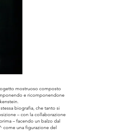
 progetto mostruoso composto
o, scomponendo e ricomponendone
nkenstein.
 stessa biografia, che tanto si
osizione – con la collaborazione
 prima – facendo un balzo dal
s^ come una figurazione del