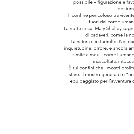
possibile – figurazione e fa
postuman
Il confine pericoloso tra vive
fuori dal corpo umano
La notte in cui Mary Shelley sogn
di cadaveri, come la n
La natura è in tumulto. Nei pa
inquietudine, orrore, e ancora 
simile a me» – come l’umano, 
inascoltata, intocc
È sui confini che i mostri prolif
stare. Il mostro generato è “un
equipaggiato per l’avventura