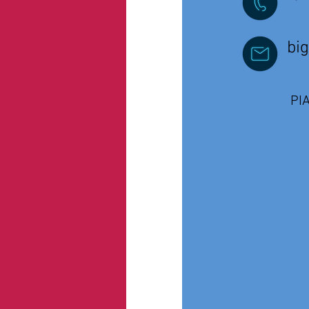
biglie
PI