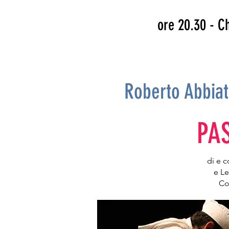
ore 20.30 - C
Roberto Abbia
PA
di e 
e L
Co