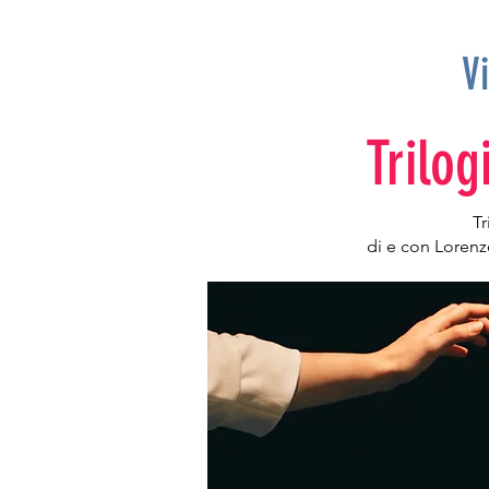
V
Trilog
Tr
di e con Lorenz