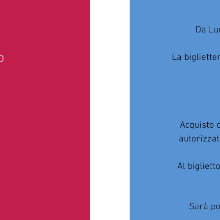
Da Lu
La bigliette
0
Acquisto d
autorizzat
Al bigliett
Sarà pos