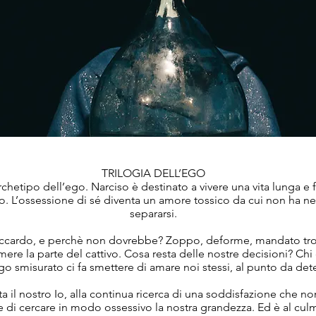
TRILOGIA DELL’EGO
archetipo dell’ego. Narciso è destinato a vivere una vita lunga e 
o. L’ossessione di sé diventa un amore tossico da cui non ha ne
separarsi.
Riccardo, e perchè non dovrebbe? Zoppo, deforme, mandato tr
re la parte del cattivo. Cosa resta delle nostre decisioni? Chi
go smisurato ci fa smettere di amare noi stessi, al punto da dete
nta il nostro Io, alla continua ricerca di una soddisfazione che n
 di cercare in modo ossessivo la nostra grandezza. Ed è al culm