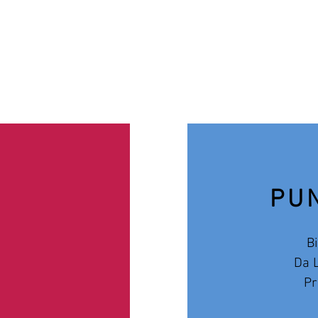
PUN
B
Da L
Pr