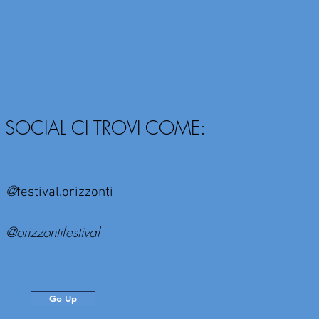
I SOCIAL CI TROVI COME:
@
festival.orizzonti
@orizzontifestival
Go Up