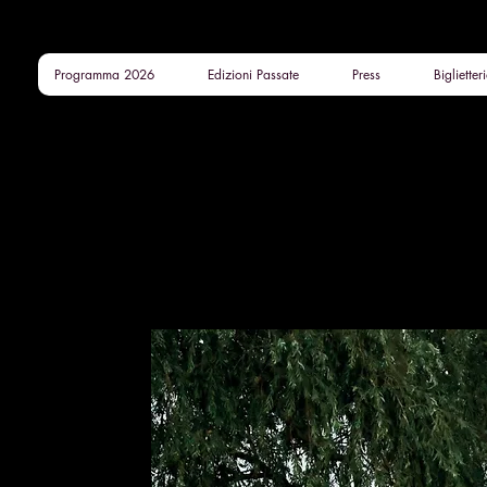
Programma 2026
Edizioni Passate
Press
Biglietter
PALCO D'A